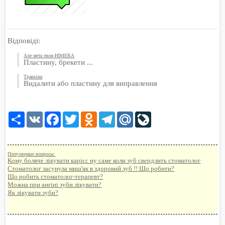
Відповіді:
Але мета твоя-HIMERA
Пластину, брекети ...
Травкіна
Видалити або пластину для виправлення
Share
VK
Facebook
Twitter
Odnoklassniki
Telegram
Mail.Ru
LiveJournal
Популярные вопросы:
Кому боляче лікувати карієс ну саме коли зуб свердлить стоматолог
Стоматолог засунула миш'як в здоровий зуб !! Що робити?
Що робить стоматолог-терапевт?
Можна при ангіні зуби лікувати?
Як лікувати зуби?