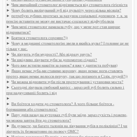
►
Чим звичайний стоматолог відрізняється від стоматолога гігієніста
►
Чому болить вилікуваний зуб від пульпіту через кілька місяців?
►
потребую зубних протезах за рахунок соціальної допомоги, т. к. за
пенсію вставити не можу-не вистачає-соцзахист відфутболила
►
Чим мені стоматолог намазала губу, що у мене рот став ширше
відкриватися?
►
Боятися стоматолога соромно?))
►
Чому в медицині стоматологію звели в якийсь культ? І головне це не
тільки у нас.
►
Чи лікують зуби мудрості? Або відразу рвуть?
►
Чи шкідливо лікувати зуби за допомогою сідаціі?
►
Чого вже встигли накоїти за ранок? я вже у дантиста побував)
►
Якщо немає зуба-ми ставимо коронку, якщо немає ноги-ставлять
протез, якщо немає волосся-перуку, так що поганого в Сілік. грудей?))
►
Чи можна відновити зуби після протезування і установки моста?
►
Сьогодні лікувала глибокий карієс - зараз цей зуб болить сильно і
при надкусиваніі болить і від
►
►
Ви боїтеся ходити до стоматолога? А чого більше боїтеся -
бормашини або стоматолога?
►
Пару днів назад на куточках губ були заїди, зараз сухість і рожево,
чи можна завтра йти до стоматолога?
►
Як думаєте, чи багато талонів на лікування зубів в поліклініці? І чи
лікують їх безкоштовно по полюсу ОМС?
►
Навіяло рекламою) Чоловік, а ти пішов би лікувати зуби в