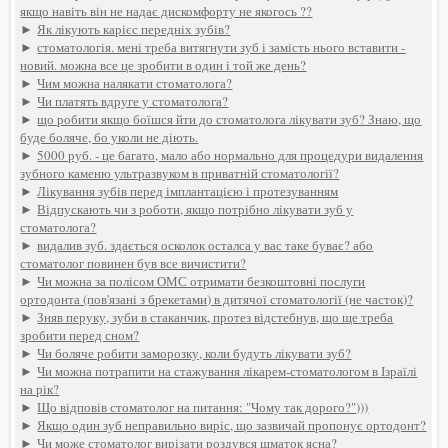
якщо навіть він не надає дискомфорту не якогось ??
►
Як лікують карієс передніх зубів?
►
стоматологія. мені треба витягнути зуб і замість нього вставити -
новий. можна все це зробити в один і той же день?
►
Чим можна налякати стоматолога?
►
Чи платять вдруге у стоматолога?
►
що робити якщо боїшся йти до стоматолога лікувати зуб? Знаю, що
буде боляче, бо уколи не діють.
►
5000 руб. - це багато, мало або нормально для процедури видалення
зубного каменю ультразвуком в приватній стоматології?
►
Лікування зубів перед імплантацією і протезуванням
►
Відпускають чи з роботи, якщо потрібно лікувати зуб у
стоматолога?
►
видалив зуб. здається осколок осталса у вас таке буває? або
стоматолог повинен був все вичистити?
►
Чи можна за полісом ОМС отримати безкоштовні послуги
ортодонта (пов'язані з брекетами) в дитячої стоматології (не часток)?
►
Зняв перуку, зуби в стаканчик, протез відстебнув, що ще треба
зробити перед сном?
►
Чи боляче робити заморозку, коли будуть лікувати зуб?
►
Чи можна потрапити на стажування лікарем-стоматологом в Ізраїлі
на рік?
►
Що відповів стоматолог на питання: "Чому так дорого?")))
►
Якщо один зуб неправильно виріс, що зазвичай пропонує ортодонт?
►
Чи може стоматолог вирізати роздувся шматок ясна?