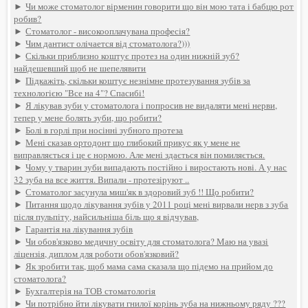
►
Чи може стоматолог вірменин говорити що він мою тата і бабцю рот
робив?
►
Стоматолог - високооплачувана професія?
►
Чим дантист олічается від стоматолога?)))
►
Скільки приблизно коштує протез на один нижній зуб?
найдешевший щоб не шепелявити
►
Підкажіть, скільки коштує незнімне протезування зубів за
технологією "Все на 4"? Спасибі!
►
Я лікував зуби у стоматолога і попросив не видаляти мені нерви,
тепер у мене болять зуби, що робити?
►
Болі в горлі при носінні зубного протеза
►
Мені сказав ортодонт що глибокий прикус як у мене не
виправляється і це є нормою. Але мені здається він помиляється.
►
Чому у тварин зуби випадають постійно і виростають нові. А у нас
32 зуба на все життя. Випали - протезіруют ..
►
Стоматолог засунула миш'як в здоровий зуб !! Що робити?
►
Питання щодо лікування зубів у 2011 році мені вирвали нерв з зуба
після пульпіту, найсильніша біль що я відчував,
►
Гарантія на лікування зубів
►
Чи обов'язково медичну освіту для стоматолога? Маю на увазі
ліцензія, диплом для роботи обов'язковий?
►
Як зробити так, щоб мама сама сказала що підемо на прийом до
стоматолога?
►
Бухгалтерія на ТОВ стоматологія
►
Чи потрібно йти лікувати гнилої корінь зуба на нижньому ряду ???