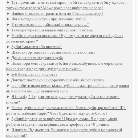
►
Тут прочитав - а не тоталітарно чи бігати лікувати зуби у одного і
того ж стоматолога? Може кожен раз вибирати нового?
►
Навіщо стоматолог радить їсти по-більше шашлику?
►
Які є методи анестезії при лікуванні зубів?
►
У стоматолога в приймальні стояла ваза з ...?
►
Температура після видалення зубного протеза.
►
У тебе ж красива посмішка! Ну чому ж ти не лікуєш свої зубки і
ховаєш цю красу?
►
Зубні Імпланти або протези?
►
Шановні ортодонти і стоматологи, питання вам.
►
Донация після лікування зуба
►
Позавчора мені лікували зуб, його запломбували, але через день
почав хворіти сусідній зуб при натисканні.
►
зуб безкоштовно лікують?
►
Дантист поставив найдорожчу пломбу, не запитавши.
►
що робити якщо немає кілька зубів і немає грошей на протезування
як зберегти час, що залишився зуби
►
Я інвалід 2-ї групи, чи можу я протезувати зуби за пільговими
цінами?
►
Боюся, зубних лікарів стоматологів! Болять зуби, що робити? Що
робити, глибокий Каріс? Чтот буде, коли піду до зубного?
►
Зубний протез, кого вибрати? Ціна однакова. В одному місці
роблять студенти під керівництвом професора з 40-річним
►
Я житель Підмосков'я. Чи можу я вилікувати зуби в московській
поліклініці?