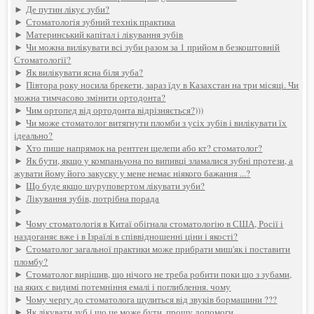
►
Де путин лікує зуби?
►
Стоматологія зубний технік практика
►
Материнський капітал і лікування зубів
►
Чи можна вилікувати всі зуби разом за 1 прийом в безкоштовній
Стоматології?
►
Як вилікувати ясна біля зуба?
►
Півтора року носила брекети, зараз їду в Казахстан на три місяці. Чи
можна тимчасово змінити ортодонта?
►
Чим ортопед від ортодонта відрізняється?)))
►
Чи може стоматолог витягнути пломби з усіх зубів і вилікувати їх
ідеально?
►
Хто пише напрямок на рентген щелепи або кт? стоматолог?
►
Як бути, якщо у компаньyoна по випивці зламалися зубні протези, а
жувати йому його закуску у мене немає ніякого бажання ...?
►
Що буде якщо шуруповертом лікувати зуби?
►
Лікування зубів, потрібна порада
►
►
Чому стоматологія в Китаї обігнала стоматологію в США, Росії і
наздоганяє вже і в Ізраїлі в співвідношенні ціни і якості?
►
Стоматолог загальної практики може прибрати миш'як і поставити
пломбу?
►
Стоматолог вирішив, що нічого не треба робити поки що з зубами,
на яких є видимі потемніння емалі і поглиблення. чому
►
Чому чергу до стоматолога щулиться від звуків бормашини ???
►
Як лікувати зуб і що це може бути, прошу допомоги