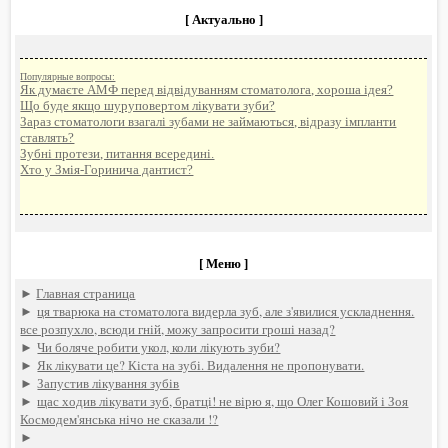
[ Актуально ]
Популярные вопросы:
Як думаєте АМФ перед відвідуванням стоматолога, хороша ідея?
Що буде якщо шуруповертом лікувати зуби?
Зараз стоматологи взагалі зубами не займаються, відразу імпланти
ставлять?
Зубні протези, питання всередині.
Хто у Змія-Горинича дантист?
[ Меню ]
►
Главная страница
►
ця тварюка на стоматолога видерла зуб, але з'явилися ускладнення.
все розпухло, всюди гній, можу запросити гроші назад?
►
Чи боляче робити укол, коли лікують зуби?
►
Як лікувати це? Кіста на зубі. Видалення не пропонувати.
►
Запустив лікування зубів
►
щас ходив лікувати зуб, братці! не вірю я, що Олег Кошовий і Зоя
Космодем'янська нічо не сказали !?
►