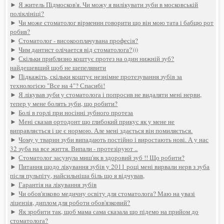
►
Я житель Підмосков'я. Чи можу я вилікувати зуби в московській
поліклініці?
►
Чи може стоматолог вірменин говорити що він мою тата і бабцю рот
робив?
►
Стоматолог - високооплачувана професія?
►
Чим дантист олічается від стоматолога?)))
►
Скільки приблизно коштує протез на один нижній зуб?
найдешевший щоб не шепелявити
►
Підкажіть, скільки коштує незнімне протезування зубів за
технологією "Все на 4"? Спасибі!
►
Я лікував зуби у стоматолога і попросив не видаляти мені нерви,
тепер у мене болять зуби, що робити?
►
Болі в горлі при носінні зубного протеза
►
Мені сказав ортодонт що глибокий прикус як у мене не
виправляється і це є нормою. Але мені здається він помиляється.
►
Чому у тварин зуби випадають постійно і виростають нові. А у нас
32 зуба на все життя. Випали - протезіруют ..
►
Стоматолог засунула миш'як в здоровий зуб !! Що робити?
►
Питання щодо лікування зубів у 2011 році мені вирвали нерв з зуба
після пульпіту, найсильніша біль що я відчував,
►
Гарантія на лікування зубів
►
Чи обов'язково медичну освіту для стоматолога? Маю на увазі
ліцензія, диплом для роботи обов'язковий?
►
Як зробити так, щоб мама сама сказала що підемо на прийом до
стоматолога?