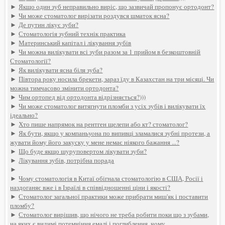
►
Якщо один зуб неправильно виріс, що зазвичай пропонує ортодонт?
►
Чи може стоматолог вирізати роздувся шматок ясна?
►
Де путин лікує зуби?
►
Стоматологія зубний технік практика
►
Материнський капітал і лікування зубів
►
Чи можна вилікувати всі зуби разом за 1 прийом в безкоштовній
Стоматології?
►
Як вилікувати ясна біля зуба?
►
Півтора року носила брекети, зараз їду в Казахстан на три місяці. Чи
можна тимчасово змінити ортодонта?
►
Чим ортопед від ортодонта відрізняється?)))
►
Чи може стоматолог витягнути пломби з усіх зубів і вилікувати їх
ідеально?
►
Хто пише напрямок на рентген щелепи або кт? стоматолог?
►
Як бути, якщо у компаньyoна по випивці зламалися зубні протези, а
жувати йому його закуску у мене немає ніякого бажання ...?
►
Що буде якщо шуруповертом лікувати зуби?
►
Лікування зубів, потрібна порада
►
►
Чому стоматологія в Китаї обігнала стоматологію в США, Росії і
наздоганяє вже і в Ізраїлі в співвідношенні ціни і якості?
►
Стоматолог загальної практики може прибрати миш'як і поставити
пломбу?
►
Стоматолог вирішив, що нічого не треба робити поки що з зубами,
на яких є видимі потемніння емалі і поглиблення. чому