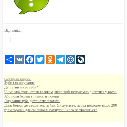
Відповіді:
Share
VK
Facebook
Twitter
Odnoklassniki
Telegram
Mail.Ru
LiveJournal
Популярные вопросы:
Зуби і їх лікування
Де путин лікує зуби?
Чи можна стати стоматологом, якщо тобі неприємно дивитися у роти.
Або поки будеш вчитися звикнеш?
Лікування зуба, установка пломби.
Дико боюся до стоматолога йти. Як думаєте, перед походом якщо 200
грам горілки для сміливості бахнути нічого не трапиться?