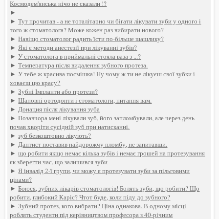
Космодем'янська нічо не сказали !?
►
►
Тут прочитав - а не тоталітарно чи бігати лікувати зуби у одного і
того ж стоматолога? Може кожен раз вибирати нового?
►
Навіщо стоматолог радить їсти по-більше шашлику?
►
Які є методи анестезії при лікуванні зубів?
►
У стоматолога в приймальні стояла ваза з ...?
►
Температура після видалення зубного протеза.
►
У тебе ж красива посмішка! Ну чому ж ти не лікуєш свої зубки і
ховаєш цю красу?
►
Зубні Імпланти або протези?
►
Шановні ортодонти і стоматологи, питання вам.
►
Донация після лікування зуба
►
Позавчора мені лікували зуб, його запломбували, але через день
почав хворіти сусідній зуб при натисканні.
►
зуб безкоштовно лікують?
►
Дантист поставив найдорожчу пломбу, не запитавши.
►
що робити якщо немає кілька зубів і немає грошей на протезування
як зберегти час, що залишився зуби
►
Я інвалід 2-ї групи, чи можу я протезувати зуби за пільговими
цінами?
►
Боюся, зубних лікарів стоматологів! Болять зуби, що робити? Що
робити, глибокий Каріс? Чтот буде, коли піду до зубного?
►
Зубний протез, кого вибрати? Ціна однакова. В одному місці
роблять студенти під керівництвом професора з 40-річним