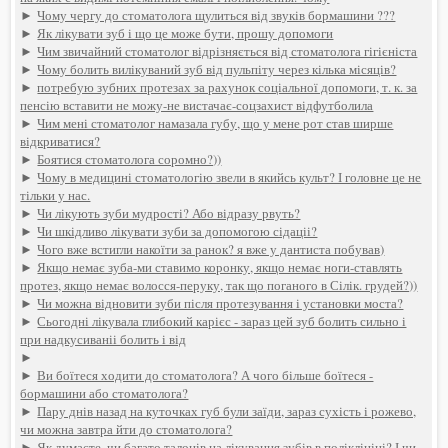
►
Чому чергу до стоматолога щулиться від звуків бормашини ???
►
Як лікувати зуб і що це може бути, прошу допомоги
►
Чим звичайний стоматолог відрізняється від стоматолога гігієніста
►
Чому болить вилікуваний зуб від пульпіту через кілька місяців?
►
потребую зубних протезах за рахунок соціальної допомоги, т. к. за
пенсію вставити не можу-не вистачає-соцзахист відфутболила
►
Чим мені стоматолог намазала губу, що у мене рот став ширше
відкриватися?
►
Боятися стоматолога соромно?))
►
Чому в медицині стоматологію звели в якийсь культ? І головне це не
тільки у нас.
►
Чи лікують зуби мудрості? Або відразу рвуть?
►
Чи шкідливо лікувати зуби за допомогою сідаціі?
►
Чого вже встигли накоїти за ранок? я вже у дантиста побував)
►
Якщо немає зуба-ми ставимо коронку, якщо немає ноги-ставлять
протез, якщо немає волосся-перуку, так що поганого в Сілік. грудей?))
►
Чи можна відновити зуби після протезування і установки моста?
►
Сьогодні лікувала глибокий карієс - зараз цей зуб болить сильно і
при надкусиваніі болить і від
►
►
Ви боїтеся ходити до стоматолога? А чого більше боїтеся -
бормашини або стоматолога?
►
Пару днів назад на куточках губ були заїди, зараз сухість і рожево,
чи можна завтра йти до стоматолога?
►
Як думаєте, чи багато талонів на лікування зубів в поліклініці? І чи