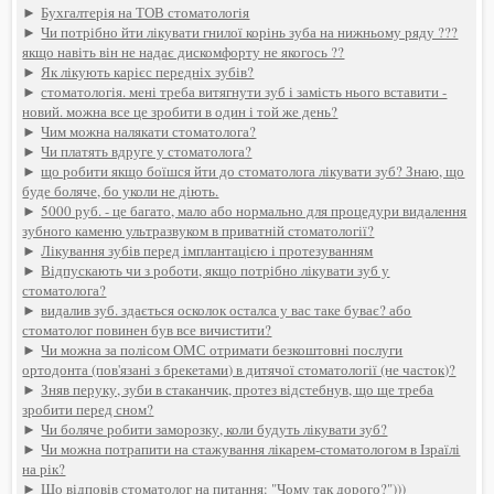
►
Бухгалтерія на ТОВ стоматологія
►
Чи потрібно йти лікувати гнилої корінь зуба на нижньому ряду ???
якщо навіть він не надає дискомфорту не якогось ??
►
Як лікують карієс передніх зубів?
►
стоматологія. мені треба витягнути зуб і замість нього вставити -
новий. можна все це зробити в один і той же день?
►
Чим можна налякати стоматолога?
►
Чи платять вдруге у стоматолога?
►
що робити якщо боїшся йти до стоматолога лікувати зуб? Знаю, що
буде боляче, бо уколи не діють.
►
5000 руб. - це багато, мало або нормально для процедури видалення
зубного каменю ультразвуком в приватній стоматології?
►
Лікування зубів перед імплантацією і протезуванням
►
Відпускають чи з роботи, якщо потрібно лікувати зуб у
стоматолога?
►
видалив зуб. здається осколок осталса у вас таке буває? або
стоматолог повинен був все вичистити?
►
Чи можна за полісом ОМС отримати безкоштовні послуги
ортодонта (пов'язані з брекетами) в дитячої стоматології (не часток)?
►
Зняв перуку, зуби в стаканчик, протез відстебнув, що ще треба
зробити перед сном?
►
Чи боляче робити заморозку, коли будуть лікувати зуб?
►
Чи можна потрапити на стажування лікарем-стоматологом в Ізраїлі
на рік?
►
Що відповів стоматолог на питання: "Чому так дорого?")))