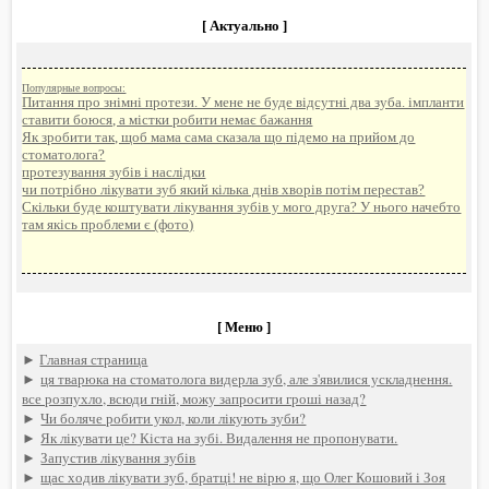
[ Актуально ]
Популярные вопросы:
Питання про знімні протези. У мене не буде відсутні два зуба. імпланти
ставити боюся, а містки робити немає бажання
Як зробити так, щоб мама сама сказала що підемо на прийом до
стоматолога?
протезування зубів і наслідки
чи потрібно лікувати зуб який кілька днів хворів потім перестав?
Скільки буде коштувати лікування зубів у мого друга? У нього начебто
там якісь проблеми є (фото)
[ Меню ]
►
Главная страница
►
ця тварюка на стоматолога видерла зуб, але з'явилися ускладнення.
все розпухло, всюди гній, можу запросити гроші назад?
►
Чи боляче робити укол, коли лікують зуби?
►
Як лікувати це? Кіста на зубі. Видалення не пропонувати.
►
Запустив лікування зубів
►
щас ходив лікувати зуб, братці! не вірю я, що Олег Кошовий і Зоя