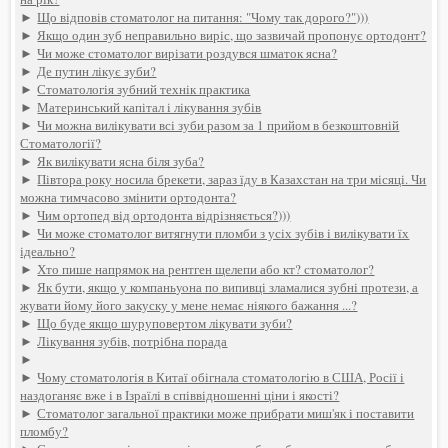
►
Що відповів стоматолог на питання: "Чому так дорого?")))
►
Якщо один зуб неправильно виріс, що зазвичай пропонує ортодонт?
►
Чи може стоматолог вирізати роздувся шматок ясна?
►
Де путин лікує зуби?
►
Стоматологія зубний технік практика
►
Материнський капітал і лікування зубів
►
Чи можна вилікувати всі зуби разом за 1 прийом в безкоштовній
Стоматології?
►
Як вилікувати ясна біля зуба?
►
Півтора року носила брекети, зараз їду в Казахстан на три місяці. Чи
можна тимчасово змінити ортодонта?
►
Чим ортопед від ортодонта відрізняється?)))
►
Чи може стоматолог витягнути пломби з усіх зубів і вилікувати їх
ідеально?
►
Хто пише напрямок на рентген щелепи або кт? стоматолог?
►
Як бути, якщо у компаньyoна по випивці зламалися зубні протези, а
жувати йому його закуску у мене немає ніякого бажання ...?
►
Що буде якщо шуруповертом лікувати зуби?
►
Лікування зубів, потрібна порада
►
►
Чому стоматологія в Китаї обігнала стоматологію в США, Росії і
наздоганяє вже і в Ізраїлі в співвідношенні ціни і якості?
►
Стоматолог загальної практики може прибрати миш'як і поставити
пломбу?