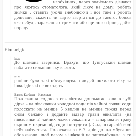
необхідних, через знайомого дізнався
про якогось стоматолога, який лікує на дому, робить
знімки , ставить уколи знеболюючі і все таке і робить
дешевше, скажіть чи варто звертатися до такого, боюся
яке-небудь зараження отримати або ще чого гірше, дайте
пораду
Відповіді:
Ілля
До шамана звернися. Врахуй, що Тунгуський шаман
набагато сильніше якутського.
mixa
раніше були такі обслуговували людей похилого віку та
інвалідів які не виходять
Валера Казбеков - Казахстан
Полоскання содою з евкаліптом допомагає коли в зубі
дірка - на півсклянки холодної води пів чайної ложки соди
полоскати не менше 5 хвилин не менше тижня перед
сном бажано і додайте відвар трави евкаліпта (на
півсклянки 2 чайних ложки евкаліпта - запарювати траву
окропом окремо від соди і остудити ). Сода в гарячій воді
нейтралізується. Полоскати за 6-7 днів до пломбування
обов'язково, щоб разом з інфекції не запломбували, а то