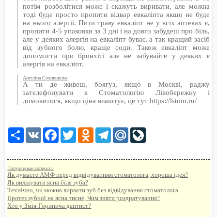
потім розболітися може і скажуть виривати, але можна
тоді буде просто пропити відвар евкаліпта якщо не буде
на нього алергії. Пити траву евкаліпт не у всіх аптеках є,
пропити 4-5 упаковки за 3 дні і на довго забудеш про біль,
але у деяких алергія на евкаліпт буває, а так кращий засіб
від зубного болю, краще соди. Також евкаліпт може
допомогти при бронхіті але не забувайте у деяких є
алергія на евкаліпт.
Ангеліна Солнишкіна
А ти де живеш, боягуз, якщо в Москві, раджу
зателефонувати в Стоматологію Лівобережну і
домовитися, якщо ціна влаштує, це тут https://lstom.ru/
Share
VK
Facebook
Twitter
Odnoklassniki
Telegram
Mail.Ru
LiveJournal
Популярные вопросы:
Як думаєте АМФ перед відвідуванням стоматолога, хороша ідея?
Як вилікувати ясна біля зуба?
Технічно, чи можна вирвати зуб без відвідування стоматолога
Протез зубної на ясна тисне, Чим зняти роздратування?
Хто у Змія-Горинича дантист?