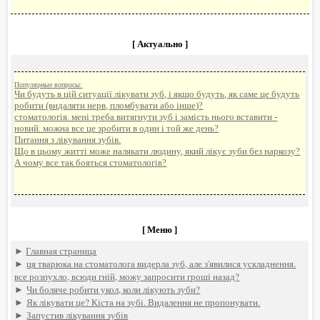
[ Актуально ]
Популярные вопросы:
Чи будуть в цій ситуації лікувати зуб, і якщо будуть, як саме це будуть
робити (видаляти нерв, пломбувати або інше)?
стоматологія. мені треба витягнути зуб і замість нього вставити -
новий. можна все це зробити в один і той же день?
Питання з лікування зубів.
Що в цьому житті може налякати людину, який лікує зуби без наркозу?
А чому все так бояться стоматологів?
[ Меню ]
►
Главная страница
►
ця тварюка на стоматолога видерла зуб, але з'явилися ускладнення.
все розпухло, всюди гній, можу запросити гроші назад?
►
Чи боляче робити укол, коли лікують зуби?
►
Як лікувати це? Кіста на зубі. Видалення не пропонувати.
►
Запустив лікування зубів