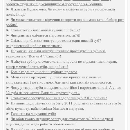
роблять студенти під керівництвом професора з 40-річним
►
Я житель Підмосков'я. Чи можу я вилікувати зуби в московській
поліклініці?
►
Чи може стоматолог вірменин говорити що він мою тата і бабцю рот
робив?
►
Стоматолог - високооплачувана професія?
►
Чим дантист олічается від стоматолога?)))
►
Скільки приблизно коштує протез на один нижній зуб?
найдешевший щоб не шепелявити
►
Підкажіть, скільки коштує незнімне протезування зубів за
технологією "Все на 4"? Спасибі!
►
Я лікував зуби у стоматолога і попросив не видаляти мені нерви,
тепер у мене болять зуби, що робити?
►
Болі в горлі при носінні зубного протеза
►
Мені сказав ортодонт що глибокий прикус як у мене не
виправляється і це є нормою. Але мені здається він помиляється.
►
Чому у тварин зуби випадають постійно і виростають нові. А у нас
32 зуба на все життя. Випали - протезіруют ..
►
Стоматолог засунула миш'як в здоровий зуб !! Що робити?
►
Питання щодо лікування зубів у 2011 році мені вирвали нерв з зуба
після пульпіту, найсильніша біль що я відчував,
►
Гарантія на лікування зубів
►
Чи обов'язково медичну освіту для стоматолога? Маю на увазі
ліцензія, диплом для роботи обов'язковий?
►
Як зробити так, щоб мама сама сказала що підемо на прийом до