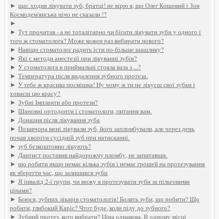
►
щас ходив лікувати зуб, братці! не вірю я, що Олег Кошовий і Зоя
Космодем'янська нічо не сказали !?
►
►
Тут прочитав - а не тоталітарно чи бігати лікувати зуби у одного і
того ж стоматолога? Може кожен раз вибирати нового?
►
Навіщо стоматолог радить їсти по-більше шашлику?
►
Які є методи анестезії при лікуванні зубів?
►
У стоматолога в приймальні стояла ваза з ...?
►
Температура після видалення зубного протеза.
►
У тебе ж красива посмішка! Ну чому ж ти не лікуєш свої зубки і
ховаєш цю красу?
►
Зубні Імпланти або протези?
►
Шановні ортодонти і стоматологи, питання вам.
►
Донация після лікування зуба
►
Позавчора мені лікували зуб, його запломбували, але через день
почав хворіти сусідній зуб при натисканні.
►
зуб безкоштовно лікують?
►
Дантист поставив найдорожчу пломбу, не запитавши.
►
що робити якщо немає кілька зубів і немає грошей на протезування
як зберегти час, що залишився зуби
►
Я інвалід 2-ї групи, чи можу я протезувати зуби за пільговими
цінами?
►
Боюся, зубних лікарів стоматологів! Болять зуби, що робити? Що
робити, глибокий Каріс? Чтот буде, коли піду до зубного?
►
Зубний протез, кого вибрати? Ціна однакова. В одному місці