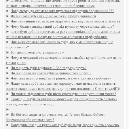
►
Стоматолог вирішив, що нічого не треба робити поки що з зубами,
на яких є видимі потемніння емалі і поглиблення. чому
►
Чому чергу до стоматолога щулиться від звуків бормашини ???
►
Як лікувати зуб і що це може бути, прошу допомоги
►
Чим звичайний стоматолог відрізняється від стоматолога гігієніста
►
Чому болить вилікуваний зуб від пульпіту через кілька місяців?
►
потребую зубних протезах за рахунок соціальної допомоги, т. к. за
пенсію вставити не можу-не вистачає-соцзахист відфутболила
►
Чим мені стоматолог намазала губу, що у мене рот став ширше
відкриватися?
►
Боятися стоматолога соромно?))
►
Чому в медицині стоматологію звели в якийсь культ? І головне це не
тільки у нас.
►
Чи лікують зуби мудрості? Або відразу рвуть?
►
Чи шкідливо лікувати зуби за допомогою сідаціі?
►
Чого вже встигли накоїти за ранок? я вже у дантиста побував)
►
Якщо немає зуба-ми ставимо коронку, якщо немає ноги-ставлять
протез, якщо немає волосся-перуку, так що поганого в Сілік. грудей?))
►
Чи можна відновити зуби після протезування і установки моста?
►
Сьогодні лікувала глибокий карієс - зараз цей зуб болить сильно і
при надкусиваніі болить і від
►
►
Ви боїтеся ходити до стоматолога? А чого більше боїтеся -
бормашини або стоматолога?
►
Пару днів назад на куточках губ були заїди, зараз сухість і рожево,