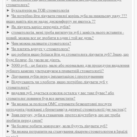
стоматолога?
►
Бухгалтерія на ТОВ стоматологія
►
Чи потрібно йти лікувати гнилої корінь зуба на нижньому ряду ???
якщо навіть він не надає дискомфорту не якогось ??
►
Як лікують карієс передніх зубів?
►
стоматологія. мені треба витягнути зуб і замість нього вставити -
новий. можна все це зробити в один і той же день?
►
Чим можна налякати стоматолога?
►
Чи платять вдруге у стоматолога?
►
що робити якщо боїшся йти до стоматолога лікувати зуб? Знаю, що
буде боляче, бо уколи не діють.
►
5000 руб. - це багато, мало або нормально для процедури видалення
зубного каменю ультразвуком в приватній стоматології?
►
Лікування зубів перед імплантацією і протезуванням
►
Відпускають чи з роботи, якщо потрібно лікувати зуб у
стоматолога?
►
видалив зуб. здається осколок осталса у вас таке буває? або
стоматолог повинен був все вичистити?
►
Чи можна за полісом ОМС отримати безкоштовні послуги
ортодонта (пов'язані з брекетами) в дитячої стоматології (не часток)?
►
Зняв перуку, зуби в стаканчик, протез відстебнув, що ще треба
зробити перед сном?
►
Чи боляче робити заморозку, коли будуть лікувати зуб?
►
Чи можна потрапити на стажування лікарем-стоматологом в Ізраїлі
на рік?