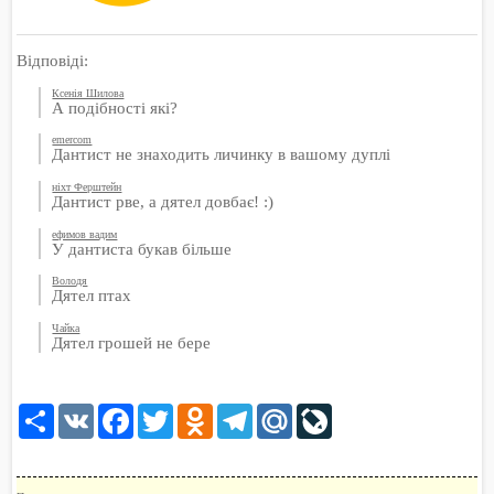
Відповіді:
Ксенія Шилова
А подібності які?
emercom
Дантист не знаходить личинку в вашому дуплі
ніхт Ферштейн
Дантист рве, а дятел довбає! :)
ефимов вадим
У дантиста букав більше
Володя
Дятел птах
Чайка
Дятел грошей не бере
Share
VK
Facebook
Twitter
Odnoklassniki
Telegram
Mail.Ru
LiveJournal