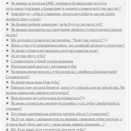
►
Чи можна за полісом ОМС отримати безкоштовні послуги
ортодонта (пов'язані з брекетами) в дитячої стоматології (не часток)?
►
Зняв перуку, зуби в стаканчик, протез відстебнув, що ще треба
зробити перед сном?
►
Чи боляче робити заморозку, коли будуть лікувати зуб?
►
Чи можна потрапити на стажування лікарем-стоматологом в Ізраїлі
на рік?
►
Що відповів стоматолог на питання: "Чому так дорого?")))
►
Якщо один зуб неправильно виріс, що зазвичай пропонує ортодонт?
►
Чи може стоматолог вирізати роздувся шматок ясна?
►
Де путин лікує зуби?
►
Стоматологія зубний технік практика
►
Материнський капітал і лікування зубів
►
Чи можна вилікувати всі зуби разом за 1 прийом в безкоштовній
Стоматології?
►
Як вилікувати ясна біля зуба?
►
Півтора року носила брекети, зараз їду в Казахстан на три місяці. Чи
можна тимчасово змінити ортодонта?
►
Чим ортопед від ортодонта відрізняється?)))
►
Чи може стоматолог витягнути пломби з усіх зубів і вилікувати їх
ідеально?
►
Хто пише напрямок на рентген щелепи або кт? стоматолог?
►
Як бути, якщо у компаньyoна по випивці зламалися зубні протези, а
жувати йому його закуску у мене немає ніякого бажання ...?
►
Що буде якщо шуруповертом лікувати зуби?