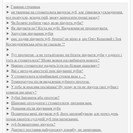
►
Главная страница
►
ця тварюка на стоматолога видерла зуб, але з'явилися ускладнення.
все розпухло, всюди гній, можу запросити гроші назад?
►
Чи боляче робити укол, коли лікують зуби?
►
Як лікувати це? Кіста на зубі. Видалення не пропонувати.
►
Запустив лікування зубів
►
щас ходив лікувати зуб, братці! не вірю я, що Олег Кошовий і Зоя
Космодем'янська нічо не сказали !?
►
►
Тут прочитав - а не тоталітарно чи бігати лікувати зуби у одного і
того ж стоматолога? Може кожен раз вибирати нового?
►
Навіщо стоматолог радить їсти по-більше шашлику?
►
Які є методи анестезії при лікуванні зубів?
►
У стоматолога в приймальні стояла ваза з ...?
►
Температура після видалення зубного протеза.
►
У тебе ж красива посмішка! Ну чому ж ти не лікуєш свої зубки і
ховаєш цю красу?
►
Зубні Імпланти або протези?
►
Шановні ортодонти і стоматологи, питання вам.
►
Донация після лікування зуба
►
Позавчора мені лікували зуб, його запломбували, але через день
почав хворіти сусідній зуб при натисканні.
►
зуб безкоштовно лікують?
►
Дантист поставив найдорожчу пломбу, не запитавши.