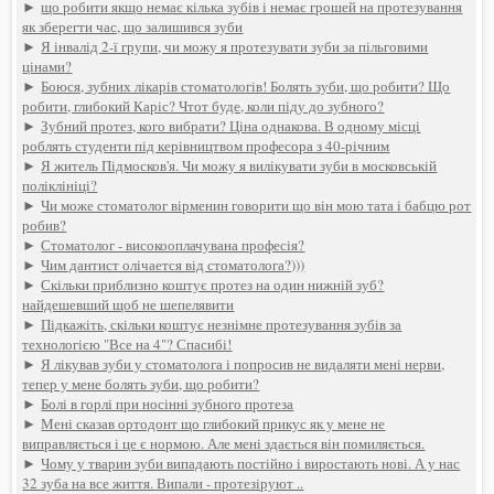
►
що робити якщо немає кілька зубів і немає грошей на протезування
як зберегти час, що залишився зуби
►
Я інвалід 2-ї групи, чи можу я протезувати зуби за пільговими
цінами?
►
Боюся, зубних лікарів стоматологів! Болять зуби, що робити? Що
робити, глибокий Каріс? Чтот буде, коли піду до зубного?
►
Зубний протез, кого вибрати? Ціна однакова. В одному місці
роблять студенти під керівництвом професора з 40-річним
►
Я житель Підмосков'я. Чи можу я вилікувати зуби в московській
поліклініці?
►
Чи може стоматолог вірменин говорити що він мою тата і бабцю рот
робив?
►
Стоматолог - високооплачувана професія?
►
Чим дантист олічается від стоматолога?)))
►
Скільки приблизно коштує протез на один нижній зуб?
найдешевший щоб не шепелявити
►
Підкажіть, скільки коштує незнімне протезування зубів за
технологією "Все на 4"? Спасибі!
►
Я лікував зуби у стоматолога і попросив не видаляти мені нерви,
тепер у мене болять зуби, що робити?
►
Болі в горлі при носінні зубного протеза
►
Мені сказав ортодонт що глибокий прикус як у мене не
виправляється і це є нормою. Але мені здається він помиляється.
►
Чому у тварин зуби випадають постійно і виростають нові. А у нас
32 зуба на все життя. Випали - протезіруют ..