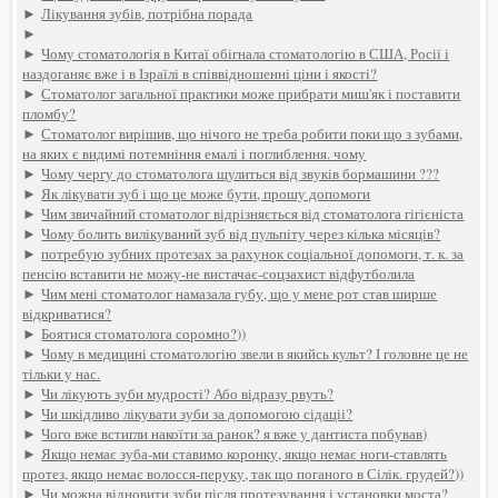
►
Лікування зубів, потрібна порада
►
►
Чому стоматологія в Китаї обігнала стоматологію в США, Росії і
наздоганяє вже і в Ізраїлі в співвідношенні ціни і якості?
►
Стоматолог загальної практики може прибрати миш'як і поставити
пломбу?
►
Стоматолог вирішив, що нічого не треба робити поки що з зубами,
на яких є видимі потемніння емалі і поглиблення. чому
►
Чому чергу до стоматолога щулиться від звуків бормашини ???
►
Як лікувати зуб і що це може бути, прошу допомоги
►
Чим звичайний стоматолог відрізняється від стоматолога гігієніста
►
Чому болить вилікуваний зуб від пульпіту через кілька місяців?
►
потребую зубних протезах за рахунок соціальної допомоги, т. к. за
пенсію вставити не можу-не вистачає-соцзахист відфутболила
►
Чим мені стоматолог намазала губу, що у мене рот став ширше
відкриватися?
►
Боятися стоматолога соромно?))
►
Чому в медицині стоматологію звели в якийсь культ? І головне це не
тільки у нас.
►
Чи лікують зуби мудрості? Або відразу рвуть?
►
Чи шкідливо лікувати зуби за допомогою сідаціі?
►
Чого вже встигли накоїти за ранок? я вже у дантиста побував)
►
Якщо немає зуба-ми ставимо коронку, якщо немає ноги-ставлять
протез, якщо немає волосся-перуку, так що поганого в Сілік. грудей?))
►
Чи можна відновити зуби після протезування і установки моста?