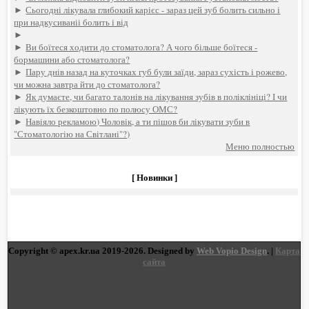
►
Сьогодні лікувала глибокий карієс - зараз цей зуб болить сильно і
при надкусиваніі болить і від
►
►
Ви боїтеся ходити до стоматолога? А чого більше боїтеся -
бормашини або стоматолога?
►
Пару днів назад на куточках губ були заїди, зараз сухість і рожево,
чи можна завтра йти до стоматолога?
►
Як думаєте, чи багато талонів на лікування зубів в поліклініці? І чи
лікують їх безкоштовно по полюсу ОМС?
►
Навіяло рекламою) Чоловік, а ти пішов би лікувати зуби в
"Стоматологію на Світлані"?)
Меню полностью
[ Новинки ]
Copyright © apex.kr.ua 2019-2026. Designed by
Web Vopio Design
. |
Карта
сайта