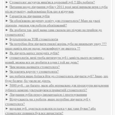
►
Стоматолог засунула миш'як в здоровий зуб !! Що робити?
►
Питання щодо лікування зубів у 2011 році мені вирвали нерв з зуба
після пульпіту, найсильніша біль що я відчував,
►
Гарантія на лікування зубів
►
Чи обов'язково медичну освіту для стоматолога? Маю на увазі
ліцензія, диплом для роботи обов'язковий?
►
Як зробити так, щоб мама сама сказала що підемо на прийом до
стоматолога?
►
Бухгалтерія на ТОВ стоматологія
►
Чи потрібно йти лікувати гнилої корінь зуба на нижньому ряду ???
якщо навіть він не надає дискомфорту не якогось ??
►
Як лікують карієс передніх зубів?
►
стоматологія. мені треба витягнути зуб і замість нього вставити -
новий. можна все це зробити в один і той же день?
►
Чим можна налякати стоматолога?
►
Чи платять вдруге у стоматолога?
►
що робити якщо боїшся йти до стоматолога лікувати зуб? Знаю, що
буде боляче, бо уколи не діють.
►
5000 руб. - це багато, мало або нормально для процедури видалення
зубного каменю ультразвуком в приватній стоматології?
►
Лікування зубів перед імплантацією і протезуванням
►
Відпускають чи з роботи, якщо потрібно лікувати зуб у
стоматолога?
►
видалив зуб. здається осколок осталса у вас таке буває? або
стоматолог повинен був все вичистити?