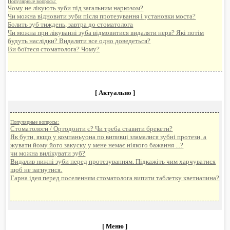
Популярные вопросы:
Чому не лікують зуби під загальним наркозом?
Чи можна відновити зуби після протезування і установки моста?
Болить зуб тиждень, завтра до стоматолога
Чи можна при лікуванні зуба відмовитися видаляти нерв? Які потім
будуть наслідки? Видаляти все одно доведеться?
Ви боїтеся стоматолога? Чому?
[ Актуально ]
Популярные вопросы:
Стоматологи / Ортодонти є? Чи треба ставити брекети?
Як бути, якщо у компаньyoна по випивці зламалися зубні протези, а
жувати йому його закуску у мене немає ніякого бажання ...?
чи можна вилікувати зуб?
Видалив нижні зуби перед протезуванням. Підкажіть чим харчуватися
щоб не загнутися.
Гарна ідея перед поселенням стоматолога випити таблетку кветиапина?
[ Меню ]