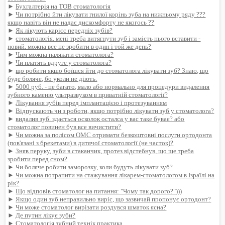
►
Бухгалтерія на ТОВ стоматологія
►
Чи потрібно йти лікувати гнилої корінь зуба на нижньому ряду ???
якщо навіть він не надає дискомфорту не якогось ??
►
Як лікують карієс передніх зубів?
►
стоматологія. мені треба витягнути зуб і замість нього вставити -
новий. можна все це зробити в один і той же день?
►
Чим можна налякати стоматолога?
►
Чи платять вдруге у стоматолога?
►
що робити якщо боїшся йти до стоматолога лікувати зуб? Знаю, що
буде боляче, бо уколи не діють.
►
5000 руб. - це багато, мало або нормально для процедури видалення
зубного каменю ультразвуком в приватній стоматології?
►
Лікування зубів перед імплантацією і протезуванням
►
Відпускають чи з роботи, якщо потрібно лікувати зуб у стоматолога?
►
видалив зуб. здається осколок осталса у вас таке буває? або
стоматолог повинен був все вичистити?
►
Чи можна за полісом ОМС отримати безкоштовні послуги ортодонта
(пов'язані з брекетами) в дитячої стоматології (не часток)?
►
Зняв перуку, зуби в стаканчик, протез відстебнув, що ще треба
зробити перед сном?
►
Чи боляче робити заморозку, коли будуть лікувати зуб?
►
Чи можна потрапити на стажування лікарем-стоматологом в Ізраїлі на
рік?
►
Що відповів стоматолог на питання: "Чому так дорого?")))
►
Якщо один зуб неправильно виріс, що зазвичай пропонує ортодонт?
►
Чи може стоматолог вирізати роздувся шматок ясна?
►
Де путин лікує зуби?
►
Стоматологія зубний технік практика