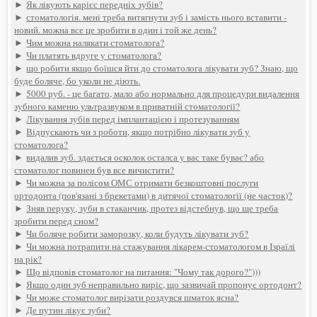
►
Як лікують карієс передніх зубів?
►
стоматологія. мені треба витягнути зуб і замість нього вставити -
новий. можна все це зробити в один і той же день?
►
Чим можна налякати стоматолога?
►
Чи платять вдруге у стоматолога?
►
що робити якщо боїшся йти до стоматолога лікувати зуб? Знаю, що
буде боляче, бо уколи не діють.
►
5000 руб. - це багато, мало або нормально для процедури видалення
зубного каменю ультразвуком в приватній стоматології?
►
Лікування зубів перед імплантацією і протезуванням
►
Відпускають чи з роботи, якщо потрібно лікувати зуб у
стоматолога?
►
видалив зуб. здається осколок осталса у вас таке буває? або
стоматолог повинен був все вичистити?
►
Чи можна за полісом ОМС отримати безкоштовні послуги
ортодонта (пов'язані з брекетами) в дитячої стоматології (не часток)?
►
Зняв перуку, зуби в стаканчик, протез відстебнув, що ще треба
зробити перед сном?
►
Чи боляче робити заморозку, коли будуть лікувати зуб?
►
Чи можна потрапити на стажування лікарем-стоматологом в Ізраїлі
на рік?
►
Що відповів стоматолог на питання: "Чому так дорого?")))
►
Якщо один зуб неправильно виріс, що зазвичай пропонує ортодонт?
►
Чи може стоматолог вирізати роздувся шматок ясна?
►
Де путин лікує зуби?