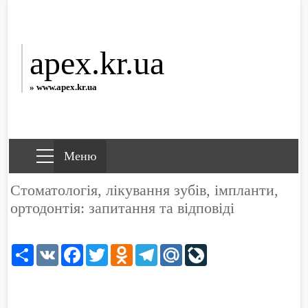
apex.kr.ua
» www.apex.kr.ua
Стоматологія, лікування зубів, імпланти,
ортодонтія: запитання та відповіді
Share
VK
Facebook
Twitter
Odnoklassniki
Telegram
Mail.Ru
LiveJournal