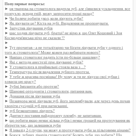
Популярные вопросы:
►
ця тварюка на стоматолога видерла зуб, але з'явилися ускладнення. все
розпухло, всюди гній, можу запросити гроші назад?
►
Чи боляче робити укол, коли лікують зуби?
►
Як лікувати це? Кіста на зубі. Видалення не пропонувати.
►
Запустив лікування зубів
►
щас ходив лікувати зуб, братці! не вірю я, що Олег Кошовий і Зоя
Космодем'янська нічо не сказали !?
►
►
Тут прочитав - а не тоталітарно чи бігати лікувати зуби у одного і
того ж стоматолога? Може кожен раз вибирати нового?
►
Навіщо стоматолог радить їсти по-більше шашлику?
►
Які є методи анестезії при лікуванні зубів?
►
У стоматолога в приймальні стояла ваза з ...?
►
Температура після видалення зубного протеза.
►
У тебе ж красива посмішка! Ну чому ж ти не лікуєш свої зубки і
ховаєш цю красу?
►
Зубні Імпланти або протези?
►
Шановні ортодонти і стоматологи, питання вам.
►
Донация після лікування зуба
►
Позавчора мені лікували зуб, його запломбували, але через день почав
хворіти сусідній зуб при натисканні.
►
зуб безкоштовно лікують?
►
Дантист поставив найдорожчу пломбу, не запитавши.
►
що робити якщо немає кілька зубів і немає грошей на протезування як
зберегти час, що залишився зуби
►
Я інвалід 2-ї групи, чи можу я протезувати зуби за пільговими цінами?
►
Боюся, зубних лікарів стоматологів! Болять зуби, що робити? Що