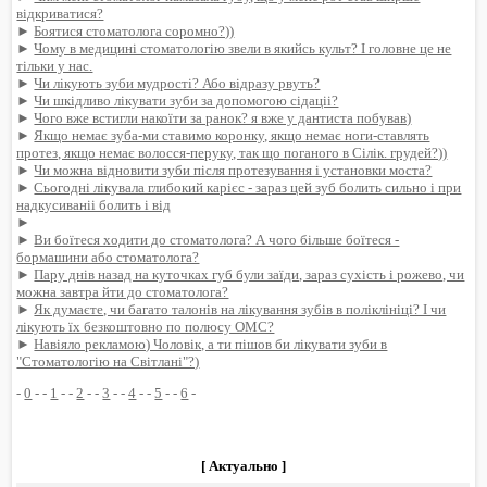
відкриватися?
►
Боятися стоматолога соромно?))
►
Чому в медицині стоматологію звели в якийсь культ? І головне це не
тільки у нас.
►
Чи лікують зуби мудрості? Або відразу рвуть?
►
Чи шкідливо лікувати зуби за допомогою сідаціі?
►
Чого вже встигли накоїти за ранок? я вже у дантиста побував)
►
Якщо немає зуба-ми ставимо коронку, якщо немає ноги-ставлять
протез, якщо немає волосся-перуку, так що поганого в Сілік. грудей?))
►
Чи можна відновити зуби після протезування і установки моста?
►
Сьогодні лікувала глибокий карієс - зараз цей зуб болить сильно і при
надкусиваніі болить і від
►
►
Ви боїтеся ходити до стоматолога? А чого більше боїтеся -
бормашини або стоматолога?
►
Пару днів назад на куточках губ були заїди, зараз сухість і рожево, чи
можна завтра йти до стоматолога?
►
Як думаєте, чи багато талонів на лікування зубів в поліклініці? І чи
лікують їх безкоштовно по полюсу ОМС?
►
Навіяло рекламою) Чоловік, а ти пішов би лікувати зуби в
"Стоматологію на Світлані"?)
-
0
- -
1
- -
2
- -
3
- -
4
- -
5
- -
6
-
[ Актуально ]