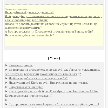
Популярные вопросы:
Які відмінності дятла від дантиста?
Я лікував зуби у стоматолога і попросив не видаляти мені нерви, тепер
у мене болять зуби, що робити?
Цікаво чи роблять домашнім улюбленцем зубні протези і скільки це
задоволення коштуватиме?
А Вас проводжали чи Стoмaтолoгі після лікування Ваших зубів?
Як лікувати зуби в постапокаліпсіс?
[ Меню ]
►
Главная страница
►
ця тварюка на стоматолога видерла зуб, але з'явилися ускладнення.
все розпухло, всюди гній, можу запросити гроші назад?
►
Чи боляче робити укол, коли лікують зуби?
►
Як лікувати це? Кіста на зубі. Видалення не пропонувати.
►
Запустив лікування зубів
►
щас ходив лікувати зуб, братці! не вірю я, що Олег Кошовий і Зоя
Космодем'янська нічо не сказали !?
►
►
Тут прочитав - а не тоталітарно чи бігати лікувати зуби у одного і