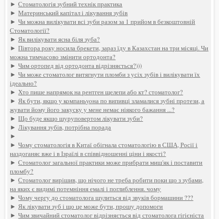
►
Стоматологія зубний технік практика
►
Материнський капітал і лікування зубів
►
Чи можна вилікувати всі зуби разом за 1 прийом в безкоштовній
Стоматології?
►
Як вилікувати ясна біля зуба?
►
Півтора року носила брекети, зараз їду в Казахстан на три місяці. Чи
можна тимчасово змінити ортодонта?
►
Чим ортопед від ортодонта відрізняється?)))
►
Чи може стоматолог витягнути пломби з усіх зубів і вилікувати їх
ідеально?
►
Хто пише напрямок на рентген щелепи або кт? стоматолог?
►
Як бути, якщо у компаньyoна по випивці зламалися зубні протези, а
жувати йому його закуску у мене немає ніякого бажання ...?
►
Що буде якщо шуруповертом лікувати зуби?
►
Лікування зубів, потрібна порада
►
►
Чому стоматологія в Китаї обігнала стоматологію в США, Росії і
наздоганяє вже і в Ізраїлі в співвідношенні ціни і якості?
►
Стоматолог загальної практики може прибрати миш'як і поставити
пломбу?
►
Стоматолог вирішив, що нічого не треба робити поки що з зубами,
на яких є видимі потемніння емалі і поглиблення. чому
►
Чому чергу до стоматолога щулиться від звуків бормашини ???
►
Як лікувати зуб і що це може бути, прошу допомоги
►
Чим звичайний стоматолог відрізняється від стоматолога гігієніста