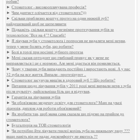
робив?
►
Стоматолог - високооплачувана професія?
►
Чим дантист олічается від стоматолога?)))
►
Скільки приблизно коштує протез на один нижній зуб?
найдешевший щоб не шепелявити
►
Підкажіть, скільки коштує незнімне протезування зубів за
технологією "Все на 4"? Спасибі!
►
Я лікував зуби у стоматолога і попросив не видаляти мені нерви,
тепер у мене болять зуби, що робити?
►
Болі в горлі при носінні зубного протеза
►
Мені сказав ортодонт що глибокий прикус як у мене не
виправляється і це є нормою. Але мені здається він помиляється.
►
Чому у тварин зуби випадають постійно і виростають нові. А у нас
32 зуба на все життя. Випали - протезіруют ..
►
Стоматолог засунула миш'як в здоровий зуб !! Що робити?
►
Питання щодо лікування зубів у 2011 році мені вирвали нерв з зуба
після пульпіту, найсильніша біль що я відчував,
►
Гарантія на лікування зубів
►
Чи обов'язково медичну освіту для стоматолога? Маю на увазі
ліцензія, диплом для роботи обов'язковий?
►
Як зробити так, щоб мама сама сказала що підемо на прийом до
стоматолога?
►
Бухгалтерія на ТОВ стоматологія
►
Чи потрібно йти лікувати гнилої корінь зуба на нижньому ряду ???
якщо навіть він не надає дискомфорту не якогось ??