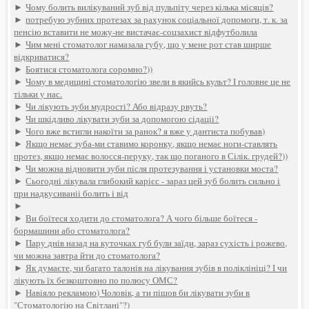
►
Чому болить вилікуваний зуб від пульпіту через кілька місяців?
►
потребую зубних протезах за рахунок соціальної допомоги, т. к. за
пенсію вставити не можу-не вистачає-соцзахист відфутболила
►
Чим мені стоматолог намазала губу, що у мене рот став ширше
відкриватися?
►
Боятися стоматолога соромно?))
►
Чому в медицині стоматологію звели в якийсь культ? І головне це не
тільки у нас.
►
Чи лікують зуби мудрості? Або відразу рвуть?
►
Чи шкідливо лікувати зуби за допомогою сідаціі?
►
Чого вже встигли накоїти за ранок? я вже у дантиста побував)
►
Якщо немає зуба-ми ставимо коронку, якщо немає ноги-ставлять
протез, якщо немає волосся-перуку, так що поганого в Сілік. грудей?))
►
Чи можна відновити зуби після протезування і установки моста?
►
Сьогодні лікувала глибокий карієс - зараз цей зуб болить сильно і
при надкусиваніі болить і від
►
►
Ви боїтеся ходити до стоматолога? А чого більше боїтеся -
бормашини або стоматолога?
►
Пару днів назад на куточках губ були заїди, зараз сухість і рожево,
чи можна завтра йти до стоматолога?
►
Як думаєте, чи багато талонів на лікування зубів в поліклініці? І чи
лікують їх безкоштовно по полюсу ОМС?
►
Навіяло рекламою) Чоловік, а ти пішов би лікувати зуби в
"Стоматологію на Світлані"?)