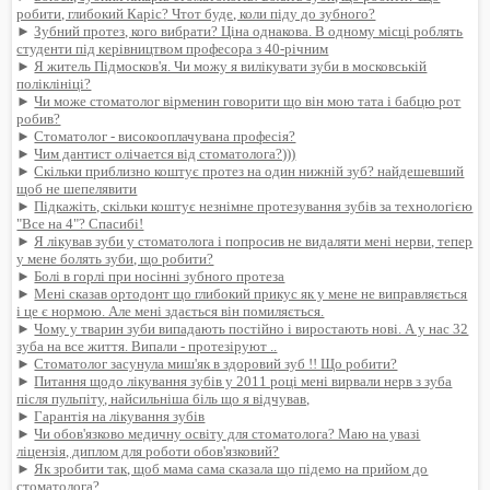
робити, глибокий Каріс? Чтот буде, коли піду до зубного?
►
Зубний протез, кого вибрати? Ціна однакова. В одному місці роблять
студенти під керівництвом професора з 40-річним
►
Я житель Підмосков'я. Чи можу я вилікувати зуби в московській
поліклініці?
►
Чи може стоматолог вірменин говорити що він мою тата і бабцю рот
робив?
►
Стоматолог - високооплачувана професія?
►
Чим дантист олічается від стоматолога?)))
►
Скільки приблизно коштує протез на один нижній зуб? найдешевший
щоб не шепелявити
►
Підкажіть, скільки коштує незнімне протезування зубів за технологією
"Все на 4"? Спасибі!
►
Я лікував зуби у стоматолога і попросив не видаляти мені нерви, тепер
у мене болять зуби, що робити?
►
Болі в горлі при носінні зубного протеза
►
Мені сказав ортодонт що глибокий прикус як у мене не виправляється
і це є нормою. Але мені здається він помиляється.
►
Чому у тварин зуби випадають постійно і виростають нові. А у нас 32
зуба на все життя. Випали - протезіруют ..
►
Стоматолог засунула миш'як в здоровий зуб !! Що робити?
►
Питання щодо лікування зубів у 2011 році мені вирвали нерв з зуба
після пульпіту, найсильніша біль що я відчував,
►
Гарантія на лікування зубів
►
Чи обов'язково медичну освіту для стоматолога? Маю на увазі
ліцензія, диплом для роботи обов'язковий?
►
Як зробити так, щоб мама сама сказала що підемо на прийом до
стоматолога?