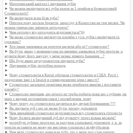
►
Материнський капітал і лікування зубів
►
Чи можна вилікувати всі зуби разом за 1 прийом в безкоштовній
Стоматології?
►
Як вилікувати ясна біля зуба?
►
Півтора року носила брекети, зараз їду в Казахстан на три місяці. Чи
можна тимчасово змінити ортодонта?
►
Чим ортопед від ортодонта відрізняється?)))
►
Чи може стоматолог витягнути пломби з усіх зубів і вилікувати їх
ідеально?
►
Хто пише напрямок на рентген щелепи або кт? стоматолог?
►
Як бути, якщо у компаньyoна по випивці зламалися зубні протези, а
жувати йому його закуску у мене немає ніякого бажання ...?
►
Що буде якщо шуруповертом лікувати зуби?
►
Лікування зубів, потрібна порада
►
►
Чому стоматологія в Китаї обігнала стоматологію в США, Росії і
наздоганяє вже і в Ізраїлі в співвідношенні ціни і якості?
►
Стоматолог загальної практики може прибрати миш'як і поставити
пломбу?
►
Стоматолог вирішив, що нічого не треба робити поки що з зубами, на
яких є видимі потемніння емалі і поглиблення. чому
►
Чому чергу до стоматолога щулиться від звуків бормашини ???
►
Як лікувати зуб і що це може бути, прошу допомоги
►
Чим звичайний стоматолог відрізняється від стоматолога гігієніста
►
Чому болить вилікуваний зуб від пульпіту через кілька місяців?
►
потребую зубних протезах за рахунок соціальної допомоги, т. к. за
пенсію вставити не можу-не вистачає-соцзахист відфутболила
►
Чим мені стоматолог намазала губу, що у мене рот став ширше